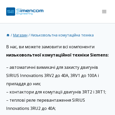
Перейти
до
вмісту
/
Магазин
/
Низьковольтна комутаційна техніка
В нас, ви можете замовити всі компоненти
низьковольтної комутаційної техніки Siemens:
– автоматичні вимикачі для захисту двигунів
SIRIUS Innovations 3RV2 до 40А, 3RV1 до 100А і
приладдя до них;
– контактори для комутації двигунів 3RT2 і 3RT1;
– теплові реле перевантаження SIRIUS
Innovations 3RU2 до 40А;